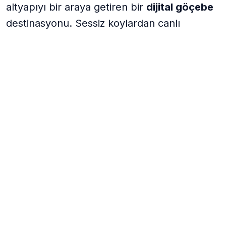
altyapıyı bir araya getiren bir
dijital göçebe
destinasyonu. Sessiz koylardan canlı
beach’lere, antik kentlerden dağ rotalarına
kadar günün her anına uygun bir ritim
bulursun.
Coworking &
Hızlı İnternet
Kafeler
Merkezde fiber ve 4.5G
Çalışmaya uygun sessiz
kapsaması yüksektir.
ve şık mekanlar.